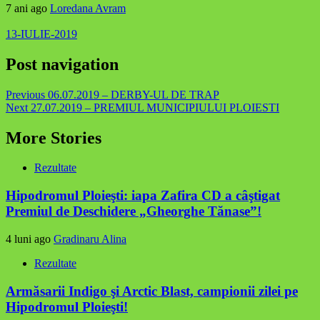
7 ani ago
Loredana Avram
13-IULIE-2019
Post navigation
Previous
06.07.2019 – DERBY-UL DE TRAP
Next
27.07.2019 – PREMIUL MUNICIPIULUI PLOIESTI
More Stories
Rezultate
Hipodromul Ploieşti: iapa Zafira CD a câştigat
Premiul de Deschidere „Gheorghe Tănase”!
4 luni ago
Gradinaru Alina
Rezultate
Armăsarii Indigo şi Arctic Blast, campionii zilei pe
Hipodromul Ploieşti!