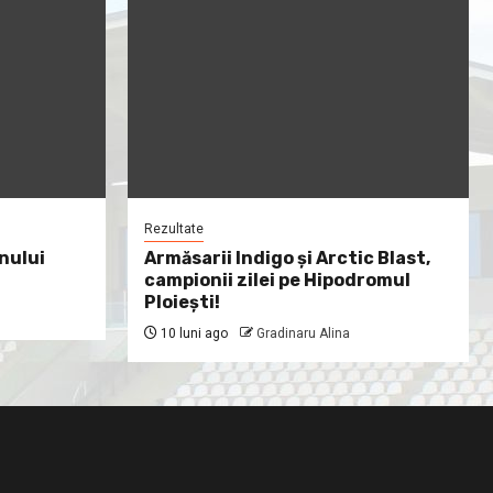
Rezultate
nului
Armăsarii Indigo şi Arctic Blast,
campionii zilei pe Hipodromul
Ploieşti!
10 luni ago
Gradinaru Alina