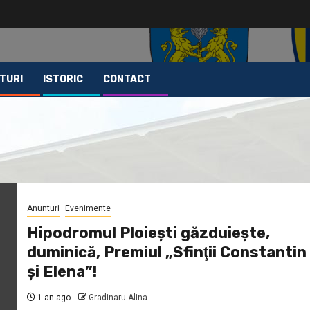
TURI
ISTORIC
CONTACT
Anunturi
Evenimente
Hipodromul Ploieşti găzduieşte,
duminică, Premiul „Sfinţii Constantin
şi Elena”!
1 an ago
Gradinaru Alina