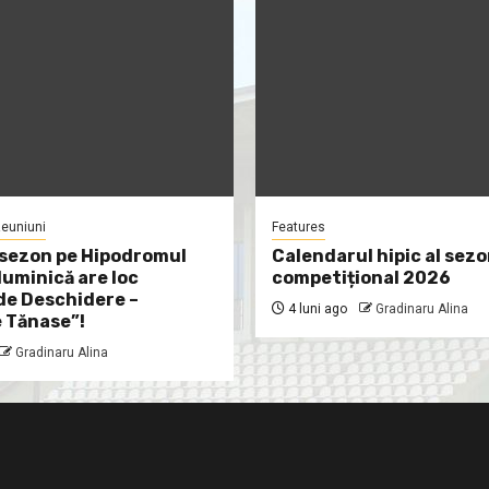
euniuni
Features
sezon pe Hipodromul
Calendarul hipic al sezo
duminică are loc
competițional 2026
de Deschidere –
4 luni ago
Gradinaru Alina
 Tănase”!
Gradinaru Alina