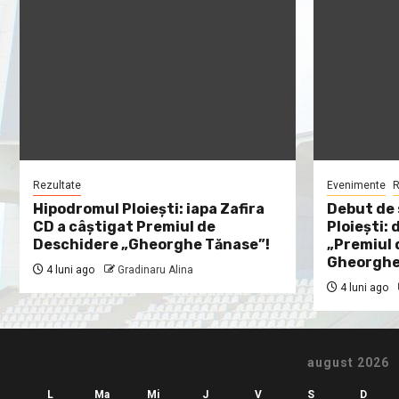
Rezultate
Evenimente
R
Hipodromul Ploieşti: iapa Zafira
Debut de 
CD a câştigat Premiul de
Ploieşti: 
Deschidere „Gheorghe Tănase”!
„Premiul 
Gheorghe
4 luni ago
Gradinaru Alina
4 luni ago
august 2026
L
Ma
Mi
J
V
S
D