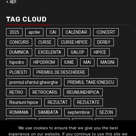
« apr.
TAG CLOUD
2025
aprilie
CAI
CALENDAR
CONCERT
CONCURS
CURSE
CURSE HIPICE
DERBY
DUMINICA
EXCELENTA
GALOP
HIPICE
hipodro
HIPODROM
IUNIE
MAI
MASINI
PLOIESTI
PREMIUL DE DESCHIDERE
premiul sfantul gheorghe
PREMIUL TAKE IONESCU
RETRO
RETROCARS
REUNIUNEHIPICA
Reuniuni hipice
REZULTAT
REZULTATE
ROMANIA
SAMBATA
septembrie
SEZON
SEZON2025
SPECTACOL
START
TRAP
We use cookies to ensure that we give you the best
ZIUA
experience on our website. If you continue to use this site we