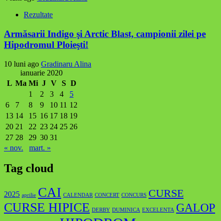
Rezultate
Armăsarii Indigo şi Arctic Blast, campionii zilei pe
Hipodromul Ploieşti!
10 luni ago
Gradinaru Alina
ianuarie 2020
L
Ma
Mi
J
V
S
D
1
2
3
4
5
6
7
8
9
10
11
12
13
14
15
16
17
18
19
20
21
22
23
24
25
26
27
28
29
30
31
« nov.
mart. »
Tag cloud
CAI
CURSE
2025
aprilie
CALENDAR
CONCERT
CONCURS
CURSE HIPICE
GALOP
DERBY
DUMINICA
EXCELENTA