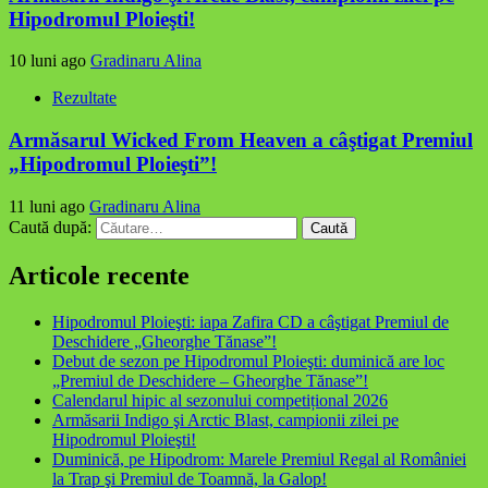
Hipodromul Ploieşti!
10 luni ago
Gradinaru Alina
Rezultate
Armăsarul Wicked From Heaven a câştigat Premiul
„Hipodromul Ploieşti”!
11 luni ago
Gradinaru Alina
Caută după:
Articole recente
Hipodromul Ploieşti: iapa Zafira CD a câştigat Premiul de
Deschidere „Gheorghe Tănase”!
Debut de sezon pe Hipodromul Ploieşti: duminică are loc
„Premiul de Deschidere – Gheorghe Tănase”!
Calendarul hipic al sezonului competițional 2026
Armăsarii Indigo şi Arctic Blast, campionii zilei pe
Hipodromul Ploieşti!
Duminică, pe Hipodrom: Marele Premiul Regal al României
la Trap şi Premiul de Toamnă, la Galop!