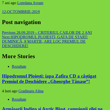
7 ani ago
Loredana Avram
12-OCTOMBRIE-2019
Post navigation
Previous
28.09.2019 – CRITERIUL CAILOR DE 2 ANI
Next
HIPODROMUL PLOIEŞTI, GATA DE START:
DUMINICĂ, 8 MARTIE, ARE LOC PREMIUL DE
DESCHIDERE!
More Stories
Rezultate
Hipodromul Ploieşti: iapa Zafira CD a câştigat
Premiul de Deschidere „Gheorghe Tănase”!
4 luni ago
Gradinaru Alina
Rezultate
Armăsarii Indigo şi Arctic Blast, campionii zilei pe