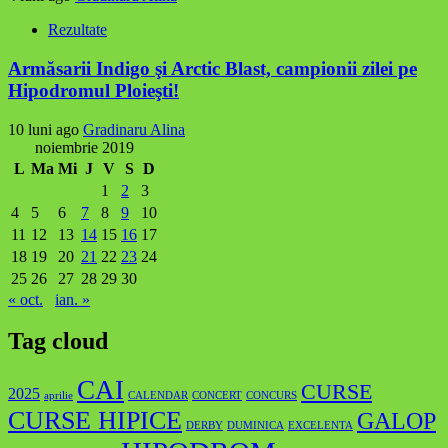
Rezultate
Armăsarii Indigo şi Arctic Blast, campionii zilei pe
Hipodromul Ploieşti!
10 luni ago
Gradinaru Alina
noiembrie 2019
L
Ma
Mi
J
V
S
D
1
2
3
4
5
6
7
8
9
10
11
12
13
14
15
16
17
18
19
20
21
22
23
24
25
26
27
28
29
30
« oct.
ian. »
Tag cloud
CAI
CURSE
2025
aprilie
CALENDAR
CONCERT
CONCURS
CURSE HIPICE
GALOP
DERBY
DUMINICA
EXCELENTA