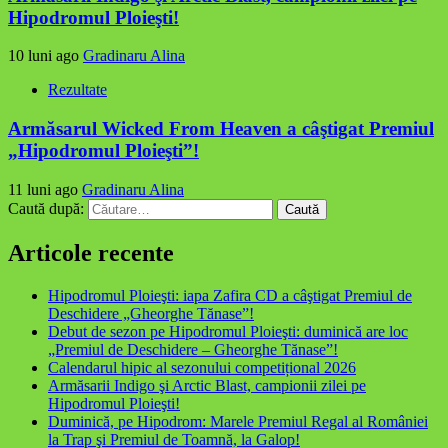
Hipodromul Ploieşti!
10 luni ago
Gradinaru Alina
Rezultate
Armăsarul Wicked From Heaven a câştigat Premiul
„Hipodromul Ploieşti”!
11 luni ago
Gradinaru Alina
Caută după:
Articole recente
Hipodromul Ploieşti: iapa Zafira CD a câştigat Premiul de
Deschidere „Gheorghe Tănase”!
Debut de sezon pe Hipodromul Ploieşti: duminică are loc
„Premiul de Deschidere – Gheorghe Tănase”!
Calendarul hipic al sezonului competițional 2026
Armăsarii Indigo şi Arctic Blast, campionii zilei pe
Hipodromul Ploieşti!
Duminică, pe Hipodrom: Marele Premiul Regal al României
la Trap şi Premiul de Toamnă, la Galop!