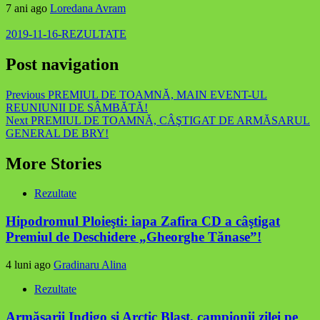
7 ani ago
Loredana Avram
2019-11-16-REZULTATE
Post navigation
Previous
PREMIUL DE TOAMNĂ, MAIN EVENT-UL
REUNIUNII DE SÂMBĂTĂ!
Next
PREMIUL DE TOAMNĂ, CÂŞTIGAT DE ARMĂSARUL
GENERAL DE BRY!
More Stories
Rezultate
Hipodromul Ploieşti: iapa Zafira CD a câştigat
Premiul de Deschidere „Gheorghe Tănase”!
4 luni ago
Gradinaru Alina
Rezultate
Armăsarii Indigo şi Arctic Blast, campionii zilei pe