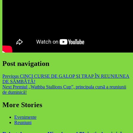
Post navigation
Previous
CINCI CURSE DE GALOP ŞI TRAP ÎN REUNIUNEA
DE SÂMBĂTĂ!
Next
Premiul „Wathba Stallions Cup”, principala cursă a reuniunii
de duminică!
More Stories
Evenimente
Reuniuni