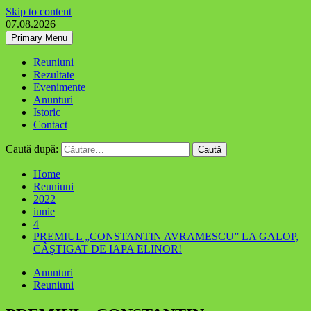
Skip to content
07.08.2026
Primary Menu
Reuniuni
Rezultate
Evenimente
Anunturi
Istoric
Contact
Caută după:
Home
Reuniuni
2022
iunie
4
PREMIUL „CONSTANTIN AVRAMESCU” LA GALOP,
CÂŞTIGAT DE IAPA ELINOR!
Anunturi
Reuniuni