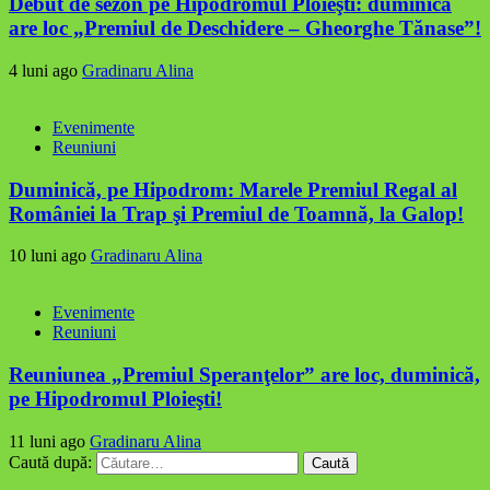
Debut de sezon pe Hipodromul Ploieşti: duminică
are loc „Premiul de Deschidere – Gheorghe Tănase”!
4 luni ago
Gradinaru Alina
Evenimente
Reuniuni
Duminică, pe Hipodrom: Marele Premiul Regal al
României la Trap şi Premiul de Toamnă, la Galop!
10 luni ago
Gradinaru Alina
Evenimente
Reuniuni
Reuniunea „Premiul Speranţelor” are loc, duminică,
pe Hipodromul Ploieşti!
11 luni ago
Gradinaru Alina
Caută după: