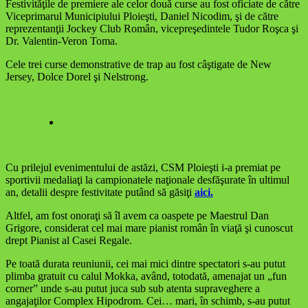
Festivităţile de premiere ale celor două curse au fost oficiate de către
Viceprimarul Municipiului Ploieşti, Daniel Nicodim, şi de către
reprezentanţii Jockey Club Român, vicepreşedintele Tudor Roşca şi
Dr. Valentin-Veron Toma.
Cele trei curse demonstrative de trap au fost câştigate de New
Jersey, Dolce Dorel şi Nelstrong.
Cu prilejul evenimentului de astăzi, CSM Ploieşti i-a premiat pe
sportivii medaliaţi la campionatele naţionale desfăşurate în ultimul
an, detalii despre festivitate putând să găsiţi
aici.
Altfel, am fost onoraţi să îl avem ca oaspete pe Maestrul Dan
Grigore, considerat cel mai mare pianist român în viaţă şi cunoscut
drept Pianist al Casei Regale.
Pe toată durata reuniunii, cei mai mici dintre spectatori s-au putut
plimba gratuit cu calul Mokka, având, totodată, amenajat un „fun
corner” unde s-au putut juca sub sub atenta supraveghere a
angajaţilor Complex Hipodrom. Cei… mari, în schimb, s-au putut