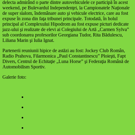
delecta admirând o parte dintre autovehiculele ce participă în acest
weekend, pe Bulevardul Independenţei, la Campionatele Naţionale
de super slalom, îndemânare auto şi vehicule electrice, care au fost
expuse în zona din faţa tribunei principale. Totodată, în holul
principal al Complexului Hipodrom au fost expuse picturi dedicate
jazz-ului şi realizate de elevi ai Colegiului de Artă „Carmen Sylva”
sub coordonarea profesorilor Georgiana Tudor, Rita Bădulescu,
Liliana Marin şi Iulia Ignat.
Partenerii reuniunii hipice de astăzi au fost: Jockey Club Român,
Radio Prahova, Filarmonica „Paul Constantinescu” Ploieşti, Fapt
Divers, Centrul de Echitaţie „Luna Horse” şi Federaţia Română de
Automobilism Sportiv.
Galerie foto: