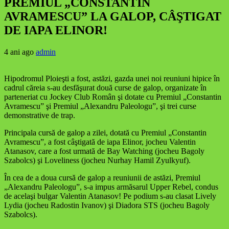
PREMIUL „CONSTANTIN
AVRAMESCU” LA GALOP, CÂŞTIGAT
DE IAPA ELINOR!
4 ani ago
admin
Hipodromul Ploieşti a fost, astăzi, gazda unei noi reuniuni hipice în
cadrul căreia s-au desfăşurat două curse de galop, organizate în
parteneriat cu Jockey Club Român şi dotate cu Premiul „Constantin
Avramescu” şi Premiul „Alexandru Paleologu”, şi trei curse
demonstrative de trap.
Principala cursă de galop a zilei, dotată cu Premiul „Constantin
Avramescu”, a fost câştigată de iapa Elinor, jocheu Valentin
Atanasov, care a fost urmată de Bay Watching (jocheu Bagoly
Szabolcs) şi Loveliness (jocheu Nurhay Hamil Zyulkyuf).
În cea de a doua cursă de galop a reuniunii de astăzi, Premiul
„Alexandru Paleologu”, s-a impus armăsarul Upper Rebel, condus
de acelaşi bulgar Valentin Atanasov! Pe podium s-au clasat Lively
Lydia (jocheu Radostin Ivanov) şi Diadora STS (jocheu Bagoly
Szabolcs).