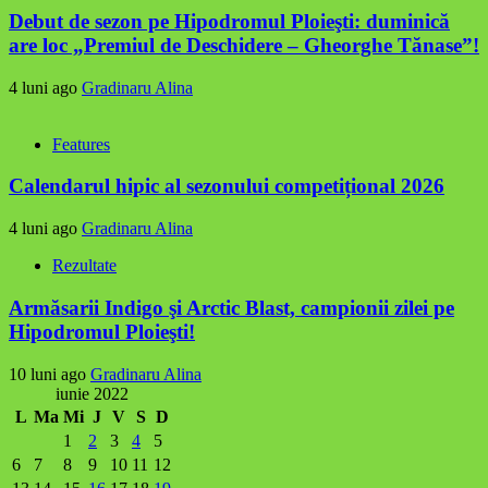
Debut de sezon pe Hipodromul Ploieşti: duminică
are loc „Premiul de Deschidere – Gheorghe Tănase”!
4 luni ago
Gradinaru Alina
Features
Calendarul hipic al sezonului competițional 2026
4 luni ago
Gradinaru Alina
Rezultate
Armăsarii Indigo şi Arctic Blast, campionii zilei pe
Hipodromul Ploieşti!
10 luni ago
Gradinaru Alina
iunie 2022
L
Ma
Mi
J
V
S
D
1
2
3
4
5
6
7
8
9
10
11
12