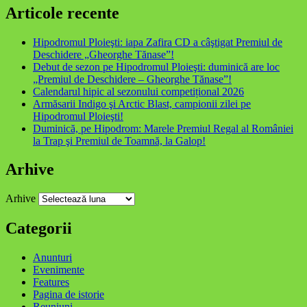
Articole recente
Hipodromul Ploieşti: iapa Zafira CD a câştigat Premiul de
Deschidere „Gheorghe Tănase”!
Debut de sezon pe Hipodromul Ploieşti: duminică are loc
„Premiul de Deschidere – Gheorghe Tănase”!
Calendarul hipic al sezonului competițional 2026
Armăsarii Indigo şi Arctic Blast, campionii zilei pe
Hipodromul Ploieşti!
Duminică, pe Hipodrom: Marele Premiul Regal al României
la Trap şi Premiul de Toamnă, la Galop!
Arhive
Arhive
Categorii
Anunturi
Evenimente
Features
Pagina de istorie
Reuniuni