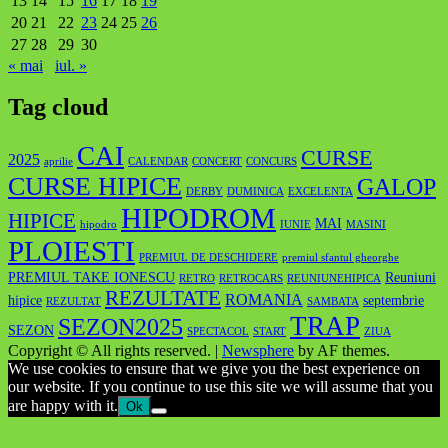
13
14
15
16
17
18
19
20
21
22
23
24
25
26
27
28
29
30
« mai
iul. »
Tag cloud
CAI
CURSE
2025
aprilie
CALENDAR
CONCERT
CONCURS
CURSE HIPICE
GALOP
DERBY
DUMINICA
EXCELENTA
HIPODROM
HIPICE
MAI
hipodro
IUNIE
MASINI
PLOIESTI
PREMIUL DE DESCHIDERE
premiul sfantul gheorghe
PREMIUL TAKE IONESCU
Reuniuni
RETRO
RETROCARS
REUNIUNEHIPICA
REZULTATE
ROMANIA
hipice
septembrie
REZULTAT
SAMBATA
TRAP
SEZON2025
SEZON
SPECTACOL
START
ZIUA
Copyright © All rights reserved.
|
Newsphere
by AF themes.
We use cookies to ensure that we give you the best experience on
our website. If you continue to use this site we will assume that you
are happy with it.
Ok