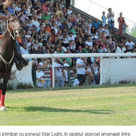
 plimbat cu poneiul Star Light, în spaţiul special amenajat între