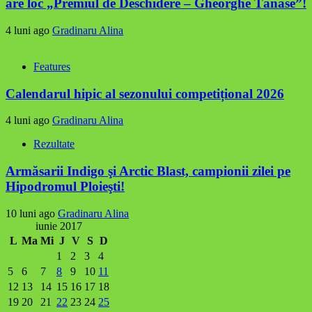
are loc „Premiul de Deschidere – Gheorghe Tănase”!
4 luni ago
Gradinaru Alina
Features
Calendarul hipic al sezonului competițional 2026
4 luni ago
Gradinaru Alina
Rezultate
Armăsarii Indigo şi Arctic Blast, campionii zilei pe
Hipodromul Ploieşti!
10 luni ago
Gradinaru Alina
iunie 2017
L
Ma
Mi
J
V
S
D
1
2
3
4
5
6
7
8
9
10
11
12
13
14
15
16
17
18
19
20
21
22
23
24
25