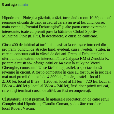
9 ani ago
admin
Hipodromul Ploieşti a găzduit, astăzi, începând cu ora 10.30, o nouă
reuniune oficială de trap, în cadrul căreia au avut loc cinci curse:
main eventul „Premiul Debutanţilor” şi alte patru curse extrem de
interesante, toate cu premii puse la bătaie de Clubul Sportiv
Municipal Ploieşti. Plus, în deschidere, o cursă de calificare.
Circa 400 de iubitori ai turfului au asistat la cele șase întreceri din
program, punctul de atracţie fiind, evident, cursa „vedetă” a zilei, în
care au concurat caii în vârstă de doi ani. Premiul Debutanților a
oferit un duel extrem de interesant între Calypso RM și Zenobia K,
pe care a reușit să-l câștige calul ce l-a avut în sulky pe Viorel
Gheorghe, cunoscutul Ulise făcându-și, astfel, o spectaculoasă
revenire în circuit. A fost o competiţie în care au fost puse în joc cele
mai mari premii (un total de 4.800 lei , împărţit astfel – locul I –
2.160 lei, locul al II-lea – 1.200 lei, locul al III-lea – 720 lei, locul al
IV-lea – 480 lei şi locul al V-lea – 240 lei), însă doar primii trei cai,
care au și terminat cursa, de altfel, au fost recompensați.
Câştigătorul a fost premiat, în aplauzele spectatorilor, de către şeful
Complexului Hipodrom, Claudiu Coman, şi de către consilierul
local Robert Vîscan.