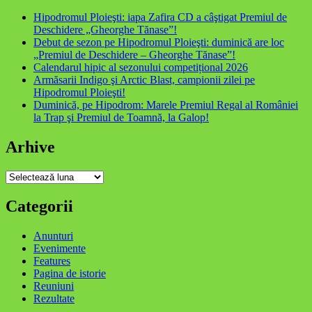
Hipodromul Ploieşti: iapa Zafira CD a câştigat Premiul de
Deschidere „Gheorghe Tănase”!
Debut de sezon pe Hipodromul Ploieşti: duminică are loc
„Premiul de Deschidere – Gheorghe Tănase”!
Calendarul hipic al sezonului competițional 2026
Armăsarii Indigo şi Arctic Blast, campionii zilei pe
Hipodromul Ploieşti!
Duminică, pe Hipodrom: Marele Premiul Regal al României
la Trap şi Premiul de Toamnă, la Galop!
Arhive
Arhive
Categorii
Anunturi
Evenimente
Features
Pagina de istorie
Reuniuni
Rezultate