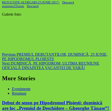
REZULTATE-ALERGARI-25-IUNIE-2017-
Descarcă
reuniune25iunie
Descarcă
Galerie foto:
Post
Previous
PREMIUL DEBUTANŢILOR, DUMINICĂ, 25 IUNIE,
PE HIPODROMUL PLOIEŞTI!
navigation
Next
DUMINICĂ, PE HIPODROM, ULTIMA REUNIUNE
OFICIALĂ DINAINTEA VACANŢEI DE VARĂ!
More Stories
Evenimente
Reuniuni
Debut de sezon pe Hipodromul Ploieşti: duminică
are loc „Premiul de Deschidere – Gheorghe Tănase”!