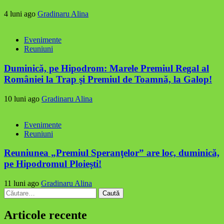
4 luni ago
Gradinaru Alina
Evenimente
Reuniuni
Duminică, pe Hipodrom: Marele Premiul Regal al
României la Trap şi Premiul de Toamnă, la Galop!
10 luni ago
Gradinaru Alina
Evenimente
Reuniuni
Reuniunea „Premiul Speranţelor” are loc, duminică,
pe Hipodromul Ploieşti!
11 luni ago
Gradinaru Alina
Caută
după:
Articole recente