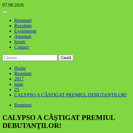
Skip
07.08.2026
to
Primary
content
Menu
Reuniuni
Rezultate
Evenimente
Anunturi
Istoric
Contact
Caută
după:
Home
Reuniuni
2017
iunie
25
CALYPSO A CÂŞTIGAT PREMIUL DEBUTANŢILOR!
Reuniuni
CALYPSO A CÂŞTIGAT PREMIUL
DEBUTANŢILOR!