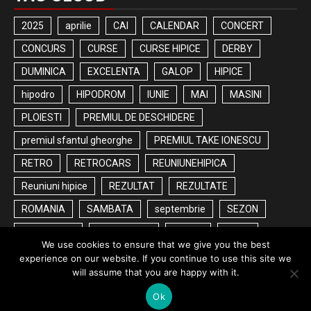
2025
aprilie
CAI
CALENDAR
CONCERT
CONCURS
CURSE
CURSE HIPICE
DERBY
DUMINICA
EXCELENTA
GALOP
HIPICE
hipodro
HIPODROM
IUNIE
MAI
MASINI
PLOIESTI
PREMIUL DE DESCHIDERE
premiul sfantul gheorghe
PREMIUL TAKE IONESCU
RETRO
RETROCARS
REUNIUNEHIPICA
Reuniuni hipice
REZULTAT
REZULTATE
ROMANIA
SAMBATA
septembrie
SEZON
SEZON2025
SPECTACOL
START
TRAP
We use cookies to ensure that we give you the best
ZIUA
experience on our website. If you continue to use this site we
will assume that you are happy with it.
Ok
Copyright © All rights reserved.
|
Newsphere
by AF themes.