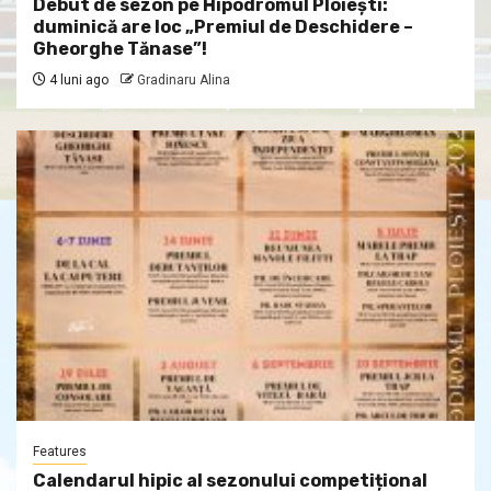
Debut de sezon pe Hipodromul Ploieşti:
duminică are loc „Premiul de Deschidere –
Gheorghe Tănase”!
4 luni ago
Gradinaru Alina
Features
Calendarul hipic al sezonului competițional