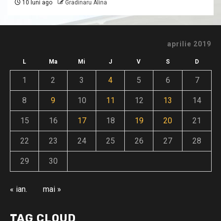
10 luni ago
Gradinaru Alina
aprilie 2019
L
Ma
Mi
J
V
S
D
1
2
3
4
5
6
7
8
9
10
11
12
13
14
15
16
17
18
19
20
21
22
23
24
25
26
27
28
29
30
« ian.
mai »
TAG CLOUD