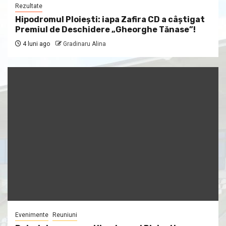
Rezultate
Hipodromul Ploieşti: iapa Zafira CD a câştigat
Premiul de Deschidere „Gheorghe Tănase”!
4 luni ago
Gradinaru Alina
Evenimente
Reuniuni